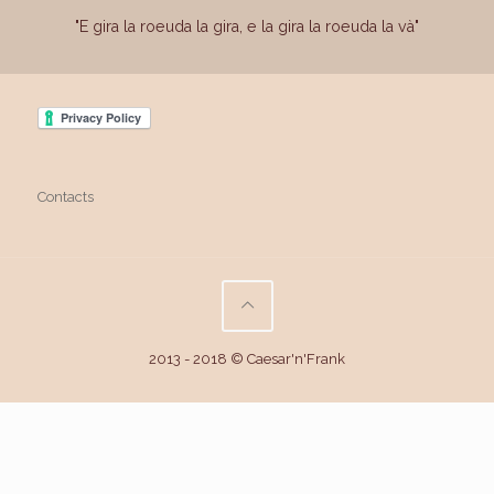
"E gira la roeuda la gira, e la gira la roeuda la và"
Contacts
2013 - 2018 © Caesar'n'Frank