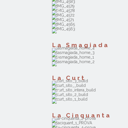
La Smagiada
La Curt
La Cinquanta