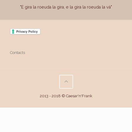
"E gira la roeuda la gira, e la gira la roeuda la và"
Contacts
2013 - 2018 © Caesar'n'Frank