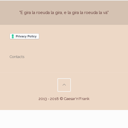
"E gira la roeuda la gira, e la gira la roeuda la và"
Contacts
2013 - 2018 © Caesar'n'Frank