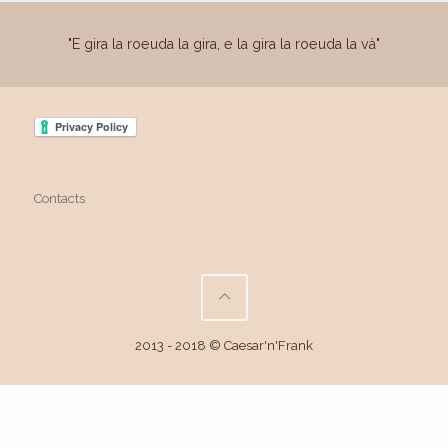
"E gira la roeuda la gira, e la gira la roeuda la và"
Contacts
2013 - 2018 © Caesar'n'Frank