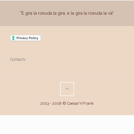
"E gira la roeuda la gira, e la gira la roeuda la và"
Contacts
2013 - 2018 © Caesar'n'Frank